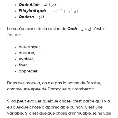
Qadr Allah
– قدر الله
Fi laylatil qadr
– فِى لَيْلَةِ ٱلْقَدْرِ
Qadara
– قَدَرَ
Qadr
ق-د-ر
Lorsqu’on parle de la racine de
–
c’est le
fait de :
déterminer,
mesurer,
évaluer,
fixer,
apprécier.
Dans ces mots-là, on n’a pas la notion de fatalité,
comme une épée de Damoclès qui tomberait.
Si on peut évaluer quelque chose, c’est parce qu’il y a
eu quelque chose d’appréciable ou non. C’est une
variable. Si c’est quelque chose d’immuable, je ne vais