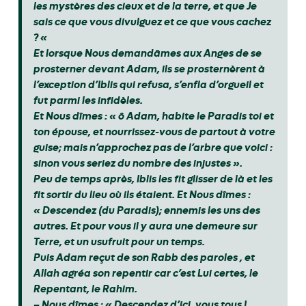
les mystères des cieux et de la terre, et que Je
sais ce que vous divulguez et ce que vous cachez
? «
Et lorsque Nous demandâmes aux Anges de se
prosterner devant Adam, ils se prosternèrent à
l’exception d’Iblis qui refusa, s’enfla d’orgueil et
fut parmi les infidèles.
Et Nous dîmes : « ô Adam, habite le Paradis toi et
ton épouse, et nourrissez-vous de partout à votre
guise; mais n’approchez pas de l’arbre que voici :
sinon vous seriez du nombre des injustes ».
Peu de temps après, Iblis les fit glisser de là et les
fit sortir du lieu où ils étaient. Et Nous dîmes :
« Descendez (du Paradis); ennemis les uns des
autres. Et pour vous il y aura une demeure sur
Terre, et un usufruit pour un temps.
Puis Adam reçut de son Rabb des paroles , et
Allah agréa son repentir car c’est Lui certes, le
Repentant, le Rahim.
– Nous dîmes : « Descendez d’ici, vous tous !