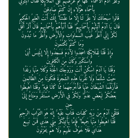
بِأَسْمَاءِ هَٰؤُلَاءِ إِنْ كُنْتُمْ صَادِقِينَ
قَالُوا سُبْحَانَكَ لَا عِلْمَ لَنَا إِلَّا مَا عَلَّمْتَنَا ۖ إِنَّكَ أَنْتَ الْعَلِيمُ الْحَكِيمُ
قَالَ يَا آدَمُ أَنْبِئْهُمْ بِأَسْمَائِهِمْ ۖ فَلَمَّا أَنْبَأَهُمْ بِأَسْمَائِهِمْ قَالَ أَلَمْ أَقُلْ
لَكُمْ إِنِّي أَعْلَمُ غَيْبَ السَّمَاوَاتِ وَالْأَرْضِ وَأَعْلَمُ مَا تُبْدُونَ
وَمَا كُنْتُمْ تَكْتُمُونَ
وَإِذْ قُلْنَا لِلْمَلَائِكَةِ اسْجُدُوا لِآدَمَ فَسَجَدُوا إِلَّا إِبْلِيسَ أَبَىٰ
وَاسْتَكْبَرَ وَكَانَ مِنَ الْكَافِرِينَ
وَقُلْنَا يَا آدَمُ اسْكُنْ أَنْتَ وَزَوْجُكَ الْجَنَّةَ وَكُلَا مِنْهَا رَغَدًا
حَيْثُ شِئْتُمَا وَلَا تَقْرَبَا هَٰذِهِ الشَّجَرَةَ فَتَكُونَا مِنَ الظَّالِمِينَ
فَأَزَلَّهُمَا الشَّيْطَانُ عَنْهَا فَأَخْرَجَهُمَا مِمَّا كَانَا فِيهِ ۖ وَقُلْنَا اهْبِطُوا
بَعْضُكُمْ لِبَعْضٍ عَدُوٌّ ۖ وَلَكُمْ فِي الْأَرْضِ مُسْتَقَرٌّ وَمَتَاعٌ إِلَىٰ
حِينٍ
فَتَلَقَّىٰ آدَمُ مِنْ رَبِّهِ كَلِمَاتٍ فَتَابَ عَلَيْهِ ۚ إِنَّهُ هُوَ التَّوَّابُ الرَّحِيمُ
قُلْنَا اهْبِطُوا مِنْهَا جَمِيعًا ۖ فَإِمَّا يَأْتِيَنَّكُمْ مِنِّي هُدًى فَمَنْ تَبِعَ
هُدَايَ فَلَا خَوْفٌ عَلَيْهِمْ وَلَا هُمْ يَحْزَنُونَ