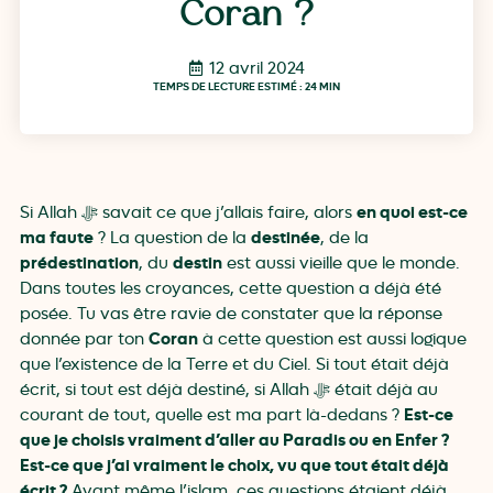
Coran ?
12 avril 2024
TEMPS DE LECTURE ESTIMÉ : 24 MIN
en quoi est-ce
Si Allah ﷻ savait ce que j’allais faire, alors
ma faute
destinée
? La question de la
, de la
prédestination
destin
, du
est aussi vieille que le monde.
Dans toutes les croyances, cette question a déjà été
posée. Tu vas être ravie de constater que la réponse
Coran
donnée par ton
à cette question est aussi logique
que l’existence de la Terre et du Ciel. Si tout était déjà
écrit, si tout est déjà destiné, si Allah ﷻ était déjà au
Est-ce
courant de tout, quelle est ma part là-dedans ?
que je choisis vraiment d’aller au Paradis ou en Enfer ?
Est-ce que j’ai vraiment le choix, vu que tout était déjà
écrit ?
Avant même l’islam, ces questions étaient déjà