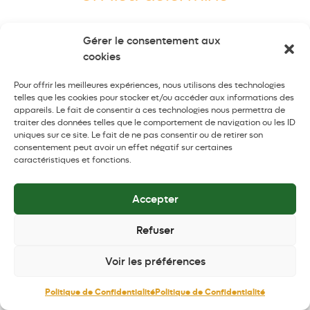
Gérer le consentement aux
cookies
Ainsi, juste avec cette phrase, on comprend qu’Allah
Pour offrir les meilleures expériences, nous utilisons des technologies
ﷻ avait déjà prévu, avant même la création d’Adam,
telles que les cookies pour stocker et/ou accéder aux informations des
appareils. Le fait de consentir à ces technologies nous permettra de
qu’il allait descendre sur Terre. Ca enlève la croyance
traiter des données telles que le comportement de navigation ou les ID
chrétienne qui dit que la descente du Paradis a été
uniques sur ce site. Le fait de ne pas consentir ou de retirer son
une punition. Comment ça peut être une punition
consentement peut avoir un effet négatif sur certaines
caractéristiques et fonctions.
alors que c’était déjà décrété avant même qu’il arrive
? Je ne peux pas prévoir une punition alors que la
personne n’a encore rien fait.
Accepter
Il faut imaginer que c’est comme si au Paradis, tout le
Refuser
monde était au courant qu’Adam allait descendre sur
Terre, sauf lui. Ce n’était pas un secret. Allah ﷻ a dit :
Voir les préférences
Pour quel lieu Il voulait créer cet être humain : la
Politique de Confidentialité
Politique de Confidentialité
Terre