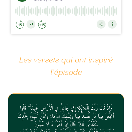
Les versets qui ont inspiré
l’épisode
وَإِذْ قَالَ رَبُّكَ لِلْمَلَائِكَةِ إِنِّي جَاعِلٌ فِي الْأَرْضِ خَلِيفَةً ۖ قَالُوا
أَتَجْعَلُ فِيهَا مَنْ يُفْسِدُ فِيهَا وَيَسْفِكُ الدِّمَاءَ وَنَحْنُ نُسَبِّحُ بِحَمْدِكَ
وَنُقَدِّسُ لَكَ ۖ قَالَ إِنِّي أَعْلَمُ مَا لَا تَعْلَمُونَ
وَعَلَّمَ آدَمَ الْأَسْمَاءَ كُلَّهَا ثُمَّ عَرَضَهُمْ عَلَى الْمَلَائِكَةِ فَقَالَ أَنْبِئُونِي