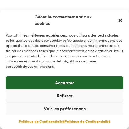
Les leçons à en tirer
Gérer le consentement aux
cookies
Pour offrir les meilleures expériences, nous utilisons des technologies
telles que les cookies pour stocker et/ou accéder aux informations des
appareils. Le fait de consentir à ces technologies nous permettra de
Youssouf عليه السلام a traité ces personnes avec
traiter des données telles que le comportement de navigation ou les ID
uniques sur ce site. Le fait de ne pas consentir ou de retirer son
respect, même s’ils n’étaient pas musulmans. Il les a
consentement peut avoir un effet négatif sur certaines
considérés comme des êtres humains à part entière,
caractéristiques et fonctions.
malgré les circonstances. Il aurait pu choisir de les
ignorer ou de les mépriser, étant donné qu’il était dans
Accepter
un pays où la majorité ne partageait pas sa foi en
Allah ﷻ.
Refuser
Chaque personne qu’il a rencontrée sur son chemin lui
Voir les préférences
a causé des ennuis, à commencer par Al-Aziz et sa
femme, ainsi que d’autres femmes de notables. Jeté
Politique de Confidentialité
Politique de Confidentialité
injustement en prison, il aurait pu nourrir de la