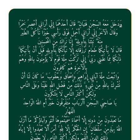
وَدَخَلَ مَعَهُ السِّجْنَ فَتَيَانِ ۖ قَالَ أَحَدُهُمَا إِنِّي أَرَانِي أَعْصِرُ خَمْرًا
ۖ وَقَالَ الْآخَرُ إِنِّي أَرَانِي أَحْمِلُ فَوْقَ رَأْسِي خُبْزًا تَأْكُلُ الطَّيْرُ
مِنْهُ ۖ نَبِّئْنَا بِتَأْوِيلِهِ ۖ إِنَّا نَرَاكَ مِنَ الْمُحْسِنِينَ
قَالَ لَا يَأْتِيكُمَا طَعَامٌ تُرْزَقَانِهِ إِلَّا نَبَّأْتُكُمَا بِتَأْوِيلِهِ قَبْلَ أَنْ يَأْتِيَكُمَا ۚ
ذَٰلِكُمَا مِمَّا عَلَّمَنِي رَبِّي ۚ إِنِّي تَرَكْتُ مِلَّةَ قَوْمٍ لَا يُؤْمِنُونَ بِاللّٰهِ وَهُمْ
بِالْآخِرَةِ هُمْ كَافِرُونَ
وَاتَّبَعْتُ مِلَّةَ آبَائِي إِبْرَاهِيمَ وَإِسْحَاقَ وَيَعْقُوبَ ۚ مَا كَانَ لَنَا أَنْ
نُشْرِكَ بِاللّٰهِ مِنْ شَيْءٍ ۚ ذَٰلِكَ مِنْ فَضْلِ اللّٰهِ عَلَيْنَا وَعَلَى النَّاسِ
وَلَٰكِنَّ أَكْثَرَ النَّاسِ لَا يَشْكُرُونَ
يَا صَاحِبَيِ السِّجْنِ أَأَرْبَابٌ مُتَفَرِّقُونَ خَيْرٌ أَمِ اللّٰهُ الْوَاحِدُ
الْقَهَّارُ
مَا تَعْبُدُونَ مِنْ دُونِهِ إِلَّا أَسْمَاءً سَمَّيْتُمُوهَا أَنْتُمْ وَآبَاؤُكُمْ مَا أَنْزَلَ
اللّٰهُ بِهَا مِنْ سُلْطَانٍ ۚ إِنِ الْحُكْمُ إِلَّا لِلّٰهِ ۚ أَمَرَ أَلَّا تَعْبُدُوا إِلَّا إِيَّاهُ
ۚ ذَٰلِكَ الدِّينُ الْقَيِّمُ وَلَٰكِنَّ أَكْثَرَ النَّاسِ لَا يَعْلَمُونَ